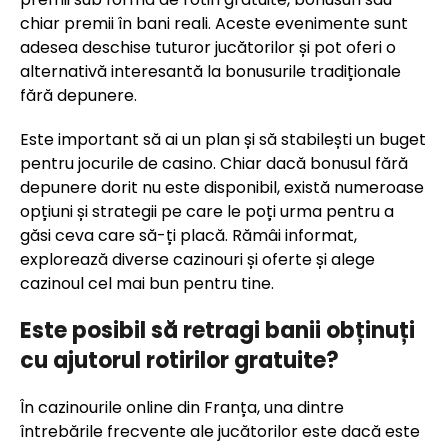
chiar premii în bani reali. Aceste evenimente sunt
adesea deschise tuturor jucătorilor și pot oferi o
alternativă interesantă la bonusurile tradiționale
fără depunere.
Este important să ai un plan și să stabilești un buget
pentru jocurile de casino. Chiar dacă bonusul fără
depunere dorit nu este disponibil, există numeroase
opțiuni și strategii pe care le poți urma pentru a
găsi ceva care să-ți placă. Rămâi informat,
explorează diverse cazinouri și oferte și alege
cazinoul cel mai bun pentru tine.
Este posibil să retragi banii obținuți
cu ajutorul rotirilor gratuite?
În cazinourile online din Franța, una dintre
întrebările frecvente ale jucătorilor este dacă este