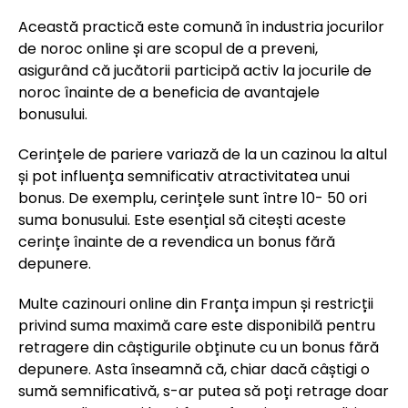
Această practică este comună în industria jocurilor
de noroc online și are scopul de a preveni,
asigurând că jucătorii participă activ la jocurile de
noroc înainte de a beneficia de avantajele
bonusului.
Cerințele de pariere variază de la un cazinou la altul
și pot influența semnificativ atractivitatea unui
bonus. De exemplu, cerințele sunt între 10- 50 ori
suma bonusului. Este esențial să citești aceste
cerințe înainte de a revendica un bonus fără
depunere.
Multe cazinouri online din Franța impun și restricții
privind suma maximă care este disponibilă pentru
retragere din câștigurile obținute cu un bonus fără
depunere. Asta înseamnă că, chiar dacă câștigi o
sumă semnificativă, s-ar putea să poți retrage doar