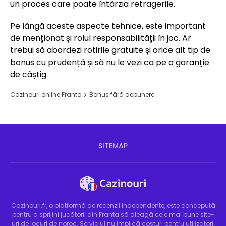
un proces care poate întârzia retragerile.
Pe lângă aceste aspecte tehnice, este important
de menționat și rolul responsabilității în joc. Ar
trebui să abordezi rotirile gratuite și orice alt tip de
bonus cu prudență și să nu le vezi ca pe o garanție
de câștig.
Cazinouri online Franta
Bonus fără depunere
SITEMAP
Cazinouri.fr, o platformă de recenzii independente, este concepută
pentru a sprijini jucătorii din Franta să aleagă cele mai bune site-
uri de jocuri de noroc. Serviciul nu implică costuri pentru utilizatori,