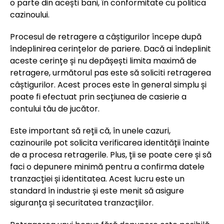
o parte din acești bani, în conformitate cu politica
cazinoului.
Procesul de retragere a câștigurilor începe după
îndeplinirea cerințelor de pariere. Dacă ai îndeplinit
aceste cerințe și nu depășești limita maximă de
retragere, următorul pas este să soliciti retragerea
câștigurilor. Acest proces este în general simplu și
poate fi efectuat prin secțiunea de casierie a
contului tău de jucător.
Este important să reții că, în unele cazuri,
cazinourile pot solicita verificarea identității înainte
de a procesa retragerile. Plus, ții se poate cere și să
faci o depunere minimă pentru a confirma datele
tranzacției și identitatea. Acest lucru este un
standard în industrie și este menit să asigure
siguranța și securitatea tranzacțiilor.