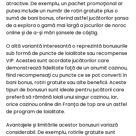
atractive. De exemplu, un pachet promoțional ar
putea include un număr de rotiri gratuite plus o
sumă de bani bonus, oferind astfel jucătorilor șansa
de a explora o gamă mai largă a jocurilor de noroc
online și de a-și mări șansele de câștig.
O altă variantă interesantă o reprezintă bonusurile
sub formă de puncte de loialitate sau recompense
VIP. Acestea sunt acordate jucătorilor care
demonstrează fidelitate față de un anumit cazinou,
fiind recompensați cu puncte ce se pot converti în
bani bonus, rotiri gratuite sau alte beneficii. Aceste
tipuri de bonusuri sunt ideale pentru jucătorii care
preferă să rămână loiali unui singur cazinou, Iar,
orice cazinou online din Franța de top are un astfel
de program de loialitate.
Avantajele și limitările acestor bonusuri variază
considerabil. De exemplu, rotirile gratuite sunt