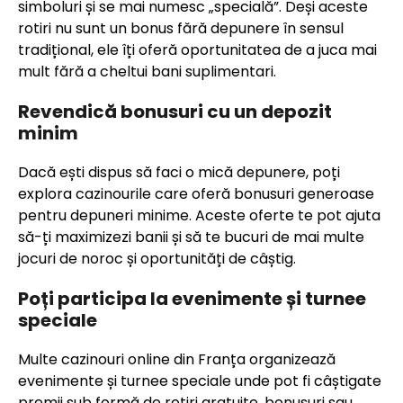
simboluri și se mai numesc „specială”. Deși aceste
rotiri nu sunt un bonus fără depunere în sensul
tradițional, ele îți oferă oportunitatea de a juca mai
mult fără a cheltui bani suplimentari.
Revendică bonusuri cu un depozit
minim
Dacă ești dispus să faci o mică depunere, poți
explora cazinourile care oferă bonusuri generoase
pentru depuneri minime. Aceste oferte te pot ajuta
să-ți maximizezi banii și să te bucuri de mai multe
jocuri de noroc și oportunități de câștig.
Poți participa la evenimente și turnee
speciale
Multe cazinouri online din Franța organizează
evenimente și turnee speciale unde pot fi câștigate
premii sub formă de rotiri gratuite, bonusuri sau