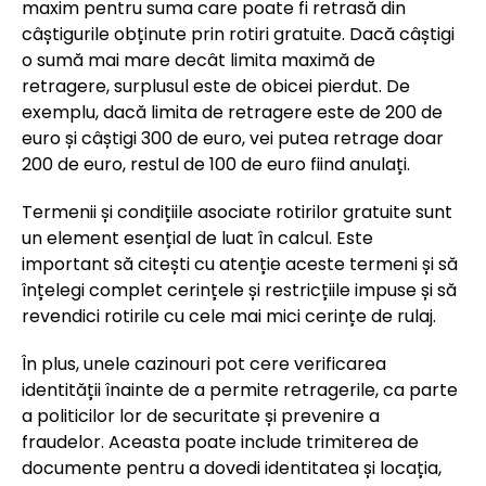
maxim pentru suma care poate fi retrasă din
câștigurile obținute prin rotiri gratuite. Dacă câștigi
o sumă mai mare decât limita maximă de
retragere, surplusul este de obicei pierdut. De
exemplu, dacă limita de retragere este de 200 de
euro și câștigi 300 de euro, vei putea retrage doar
200 de euro, restul de 100 de euro fiind anulați.
Termenii și condițiile asociate rotirilor gratuite sunt
un element esențial de luat în calcul. Este
important să citești cu atenție aceste termeni și să
înțelegi complet cerințele și restricțiile impuse și să
revendici rotirile cu cele mai mici cerințe de rulaj.
În plus, unele cazinouri pot cere verificarea
identității înainte de a permite retragerile, ca parte
a politicilor lor de securitate și prevenire a
fraudelor. Aceasta poate include trimiterea de
documente pentru a dovedi identitatea și locația,