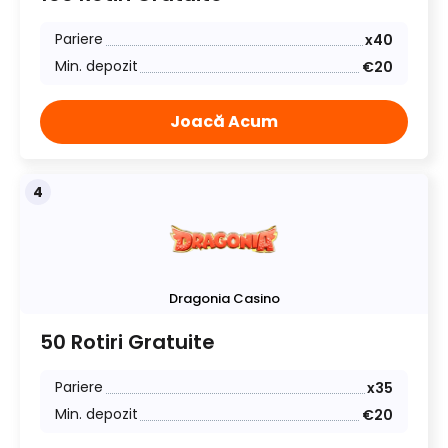
Pariere
x40
Min. depozit
€20
Joacă Acum
4
Dragonia Casino
50 Rotiri Gratuite
Pariere
x35
Min. depozit
€20