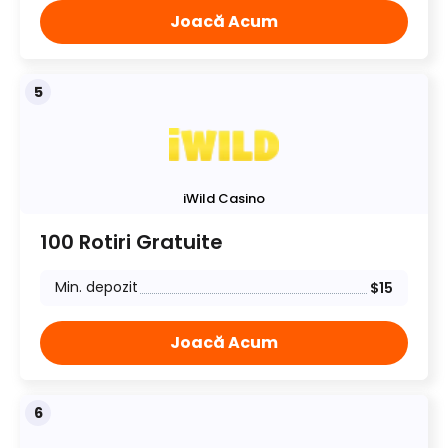
Joacă Acum
5
iWild Casino
100 Rotiri Gratuite
Min. depozit
$15
Joacă Acum
6