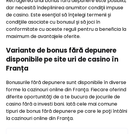
Retragerea unui bonus fără depunere este posibilă,
dar necesită îndeplinirea anumitor condiții impuse
de casino. Este esențial să înțelegi termenii și
condițiile asociate cu bonusul și să joci în
conformitate cu aceste reguli pentru a beneficia la
maximum de avantajele oferite.
Variante de bonus fără depunere
disponibile pe site uri de casino în
Franța
Bonusurile fără depunere sunt disponibile în diverse
forme la cazinouri online din Franța. Fiecare oferind
diferite oportunități de a te bucura de jocurile de
casino fără a investi bani. Iată cele mai comune
tipuri de bonus fără depunere pe care le poți întâlni
la cazinouri online din Franța.