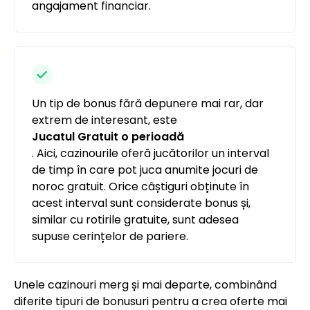
angajament financiar.
Un tip de bonus fără depunere mai rar, dar
extrem de interesant, este
Jucatul Gratuit o perioadă
. Aici, cazinourile oferă jucătorilor un interval
de timp în care pot juca anumite jocuri de
noroc gratuit. Orice câștiguri obținute în
acest interval sunt considerate bonus și,
similar cu rotirile gratuite, sunt adesea
supuse cerințelor de pariere.
Unele cazinouri merg și mai departe, combinând
diferite tipuri de bonusuri pentru a crea oferte mai