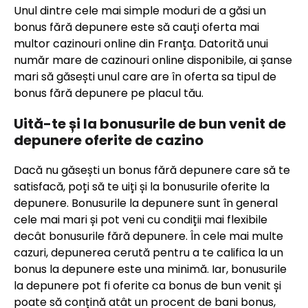
Unul dintre cele mai simple moduri de a găsi un
bonus fără depunere este să cauți oferta mai
multor cazinouri online din Franța. Datorită unui
număr mare de cazinouri online disponibile, ai șanse
mari să găsești unul care are în oferta sa tipul de
bonus fără depunere pe placul tău.
Uită-te și la bonusurile de bun venit de
depunere oferite de cazino
Dacă nu găsești un bonus fără depunere care să te
satisfacă, poți să te uiți și la bonusurile oferite la
depunere. Bonusurile la depunere sunt în general
cele mai mari și pot veni cu condiții mai flexibile
decât bonusurile fără depunere. În cele mai multe
cazuri, depunerea cerută pentru a te califica la un
bonus la depunere este una minimă. Iar, bonusurile
la depunere pot fi oferite ca bonus de bun venit și
poate să conțină atât un procent de bani bonus,